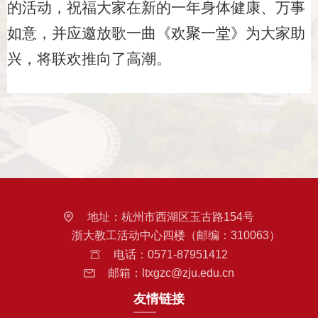
的活动，祝福大家在新的一年身体健康、万事
如意，并应邀放歌一曲《欢聚一堂》为大家助
兴，将联欢推向了高潮。
地址：
杭州市西湖区玉古路154号
浙大教工活动中心四楼（邮编：310063）
电话：
0571-87951412
邮箱：
ltxgzc@zju.edu.cn
友情链接