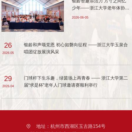
银龄智趣添活力 方寸之间忆
少年——浙江大学老年体协益
智联谊活动顺利举办
2026-06-05
26
银龄和声颂党恩 初心如磐向征程 ——浙江大学玉泉合
唱团绽放展演风采
2026.05
29
门球杆下生乐趣，绿茵场上再青春 —— 浙江大学第二
届“求是杯”老年人门球邀请赛顺利举行
2026.04
地址：
杭州市西湖区玉古路154号