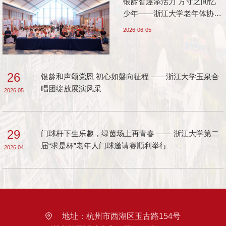
银龄智趣添活力 方寸之间忆
少年——浙江大学老年体协益
智联谊活动顺利举办
2026-06-05
26
银龄和声颂党恩 初心如磐向征程 ——浙江大学玉泉合
唱团绽放展演风采
2026.05
29
门球杆下生乐趣，绿茵场上再青春 —— 浙江大学第二
届“求是杯”老年人门球邀请赛顺利举行
2026.04
地址：
杭州市西湖区玉古路154号