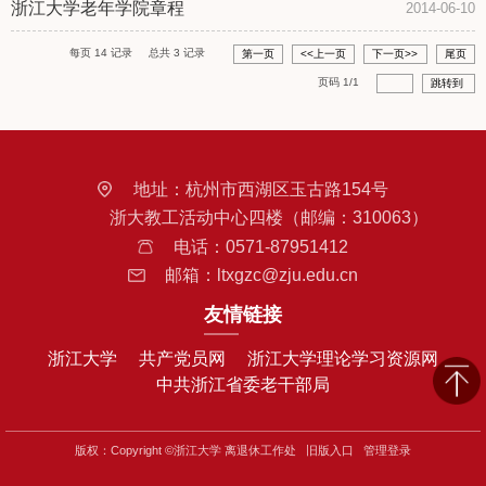
浙江大学老年学院章程
2014-06-10
每页
14
记录
总共
3
记录
第一页
<<上一页
下一页>>
尾页
页码
1
/
1
跳转到
地址：
杭州市西湖区玉古路154号
浙大教工活动中心四楼（邮编：310063）
电话：
0571-87951412
邮箱：
ltxgzc@zju.edu.cn
友情链接
浙江大学
共产党员网
浙江大学理论学习资源网
中共浙江省委老干部局
版权：Copyright ©浙江大学 离退休工作处
旧版入口
管理登录