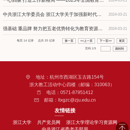
一心四驱 打造工作新格局 ——2023年全国教育系
2024-03-21
统关工委干部培训班培训交流材料
中共浙江大学委员会 浙江大学关于加强新时代关
2024-03-21
心下一代工作委员会工作的实施意见
强基础 重品牌 努力把五老优势转化为教育资源
2024-03-21
——浙江大学关心下一代工作委员会2023年度工
每页
14
记录
总共
35
记录
第一页
<<上一页
下一页>>
尾页
作总结
页码
1
/
3
跳转到
地址：
杭州市西湖区玉古路154号
浙大教工活动中心四楼（邮编：310063）
电话：
0571-87951412
邮箱：
ltxgzc@zju.edu.cn
友情链接
浙江大学
共产党员网
浙江大学理论学习资源网
中共浙江省委老干部局