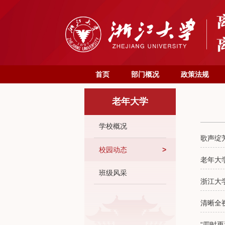
首页
部门概况
政策法规
老年大学
学校概况
歌声绽
校园动态
老年大
班级风采
浙江大
清晰全
“四时