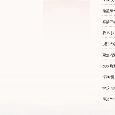
翰墨颂
看“科
浙江大
聚焦内
文物焕
“四时
学乐有
墨染辞