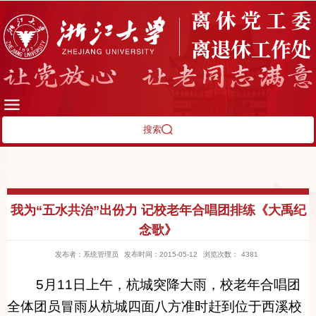
搜索
我为“五水共治”出份力 记校老年合唱团排练《大禹纪
念歌》
发布者：系统管理员
发布时间：2015-05-12
浏览次数：
4381
5
月11日上午，杭城突降大雨，校老年合唱团
全体团员冒雨从杭城四面八方准时赶到位于西溪校