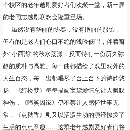
个校区的老年越剧爱好者们欢聚一堂，新一届
的老同志越剧联欢会隆重登场。
虽然没有华丽的协奏，没有艳丽的服饰，
但有的是老人们心口不绝的浅吟低唱，伴着窗
外“小西湖”的秋水荡漾，反而特有一份历久弥
醇的质朴与高雅。每一曲都描绘了戏里戏外的
人生百态，每一出都唱尽了台上台下的诗韵悠
扬。《红楼梦》每每描画宝黛爱情总让人慨叹
神伤，《啼笑因缘》仍不禁让人感怀世事无
常，《点秋香》则又以活泼生动的演绎撩拨了
生活的点点意趣……这群老年越剧爱好者们将