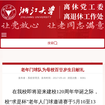
搜索
老年门球队为母校百廿岁生日献礼
发布者：系统管理员
发布时间：2017-05-16
浏览次数：
6081
在我校即将迎来建校120周年华诞之际，
校“求是杯”老年人门球邀请赛
于
5
月1
0
至
13