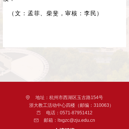
（文：孟菲、柴斐，审核：李民）
地址：
杭州市西湖区玉古路154号
浙大教工活动中心四楼（邮编：310063）
电话：
0571-87951412
邮箱：
ltxgzc@zju.edu.cn