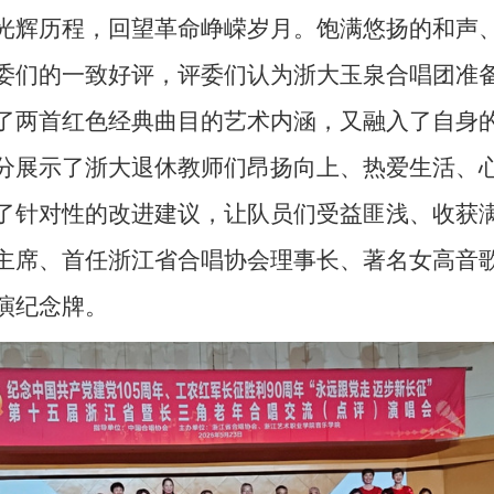
光辉历程，回望革命峥嵘岁月。饱满悠扬的和声
委们的一致好评，评委们认为浙大玉泉合唱团准
了两首红色经典曲目的艺术内涵，又融入了自身
分展示了浙大退休教师们昂扬向上、热爱生活、
了针对性的改进建议，让队员们受益匪浅、收获
主席、首任浙江省合唱协会理事长、著名女高音
演纪念牌。