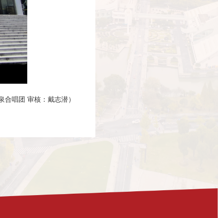
泉合唱团 审核：戴志潜）