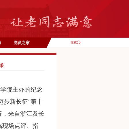
南
党员之家
搜索
采
乐学院主办的纪念
迈步新长征”第十
行，来自浙江及长
临现场点评、指