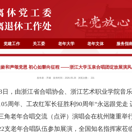
党建工作
关工委
老年大学
老年文体
服务指
银龄和声颂党恩 初心如磐向征程 ——浙江大学玉泉合唱团绽放展演风
发布者：齐璐
发布时间：2026-05-26
浏览次数：
231
5月23日，由浙江省合唱协会、浙江艺术职业学院音
05周年、工农红军长征胜利90周年“永远跟党走 
三角老年合唱交流（点评）演唱会在杭州隆重举
22支老年合唱队伍参加展演，全国知名指挥家莅