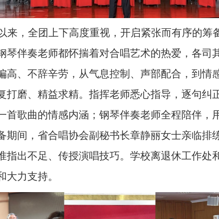
以来，全团上下高度重视，开启紧张而有序的筹
钢琴伴奏老师都怀揣着对合唱艺术的热爱，各司
偏高、不辞辛劳，从气息控制、声部配合，到情
复打磨、精益求精。指挥老师悉心指导，逐句纠
一首歌曲的情感内涵；钢琴伴奏老师全程陪伴，
备期间，省合唱协会副秘书长章静丽女士亲临排
准指出不足、传授演唱技巧。
学校
离退休
工作处
和大力支持。