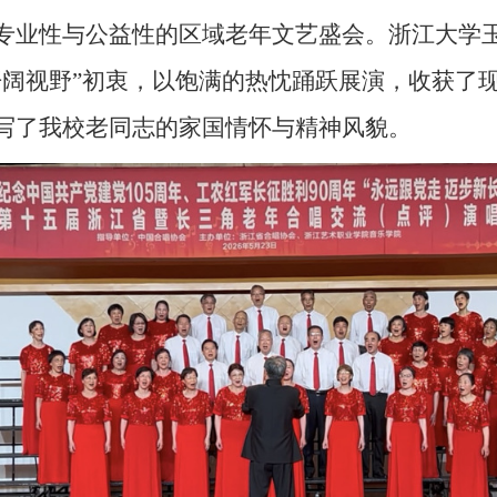
专业性与公益性的区域老年文艺盛会。浙江大学
开阔视野
”初衷，以饱满的热忱踊跃展演，收获了
写了
我校老同志的
家国情怀与精神风貌。