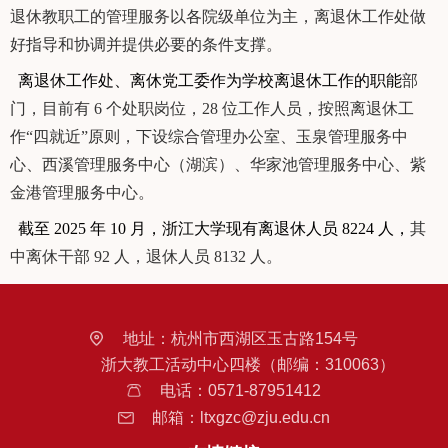
退休教职工的管理
服务以各院级单位为主，离退休工作处做
好指导和协调并提
供必要的条件支撑。
离退休工作处、离休党工委作为学校离退休工作的职能
部
门，目前有
6
个处职岗位，
28
位工作人员，按照离退休
工
作
“
四就近
”
原则，下设综合管理办公室、玉泉管理服务中
心、西溪管理服务中心（湖滨）、华家池管理服务中心、紫
金港管理服务中心。
截至
2025
年
10
月，浙江大学现有离退休人员
8224
人，
其
中离休干部
92
人，退休人员
8132
人。
地址：
杭州市西湖区玉古路154号
浙大教工活动中心四楼（邮编：310063）
电话：
0571-87951412
邮箱：
ltxgzc@zju.edu.cn