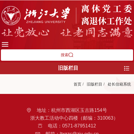
搜索
旧版栏目
首页
/
旧版栏目
/
处长信箱系统
地址：
杭州市西湖区玉古路154号
浙大教工活动中心四楼（邮编：310063）
电话：
0571-87951412
邮箱：
ltxgzc@zju.edu.cn