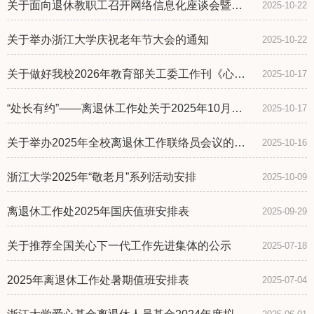
关于面向退休教职工召开网络信息化座谈会暨现
2025-10-22
场咨询服务的通知
关于举办浙江大学庆祝老年节大会的通知
2025-10-22
关于做好我校2026年教育部关工委工作刊《心系
2025-10-17
下一代》杂志订阅及二级关工委人员信息变更登
记工作的通知
“处长有约”——离退休工作处关于2025年10月份
2025-10-17
接待群众来访安排的通知
关于举办2025年全校离退休工作联络员会议的通
2025-10-16
知
浙江大学2025年“敬老月”系列活动安排
2025-10-09
离退休工作处2025年国庆值班安排表
2025-09-29
关于推荐全国关心下一代工作先进集体的公示
2025-07-18
2025年离退休工作处暑期值班安排表
2025-07-04