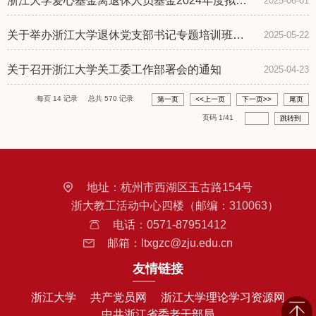
浙江大学爱心基金离退休人员基金2024年度拟补
2025-06-01
助名单
关于举办浙江大学退休党支部书记专题培训班
2025-05-22
（第6期）的通知
关于召开浙江大学关工委工作部署会的通知
2025-04-23
每页
14
记录
总共
570
记录
第一页
<<上一页
下一页>>
尾页
页码
1
/
41
跳转到
地址：
杭州市西湖区玉古路154号
浙大教工活动中心四楼（邮编：310063）
电话：
0571-87951412
邮箱：
ltxgzc@zju.edu.cn
友情链接
浙江大学
共产党员网
浙江大学理论学习资源网
中共浙江省委老干部局