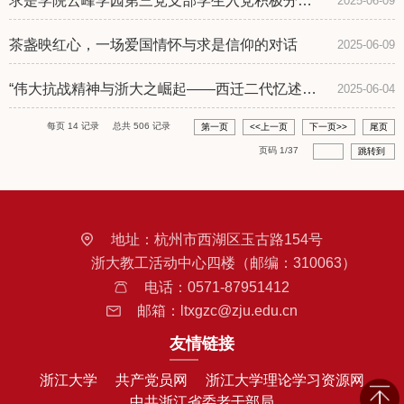
求是学院云峰学园第三党支部学生入党积极分子
2025-06-09
培训班案例教学顺利开展
茶盏映红心，一场爱国情怀与求是信仰的对话
2025-06-09
“伟大抗战精神与浙大之崛起——西迁二代忆述父
2025-06-04
辈‘文军长征’”故事专题沙龙顺利举行
每页
14
记录
总共
506
记录
第一页
<<上一页
下一页>>
尾页
页码
1
/
37
跳转到
地址：
杭州市西湖区玉古路154号
浙大教工活动中心四楼（邮编：310063）
电话：
0571-87951412
邮箱：
ltxgzc@zju.edu.cn
友情链接
浙江大学
共产党员网
浙江大学理论学习资源网
中共浙江省委老干部局