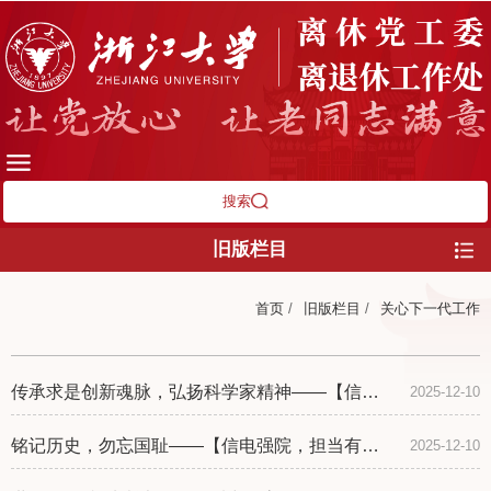
搜索
旧版栏目
首页
/
旧版栏目
/
关心下一代工作
传承求是创新魂脉，弘扬科学家精神——【信电
2025-12-10
强院，担当有我】第18期笃信论坛
铭记历史，勿忘国耻——【信电强院，担当有
2025-12-10
我】第17期笃信论坛