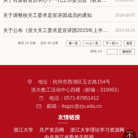
关于转发教育部关心下一代工作委员会《教育部
2019-08-07
关工委关于认真学习贯彻党的十...
关于调整校关工委求是宣讲团成员的通知
2019-08-07
关于公布《浙大关工委求是宣讲团2015年上半年
2015-04-23
宣讲题》的通知
每页
14
记录
总共
32
记录
第一页
<<上一页
下一页>>
尾页
页码
1
/
3
跳转到
地址：
杭州市西湖区玉古路154号
浙大教工活动中心四楼（邮编：310063）
电话：
0571-87951412
邮箱：
ltxgzc@zju.edu.cn
友情链接
浙江大学
共产党员网
浙江大学理论学习资源网
中共浙江省委老干部局