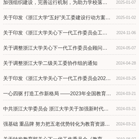
加强组织建设，完善运行机制，为助力学校落实
2025-01-07
立德树人根本任务贡献更大“银发力量”——浙江大
学关工委2024年度工作汇报
关于印发《浙江大学“五好”关工委建设行动方案》
2025-01-02
的通知
关于印发《浙江大学关心下一代工作委员会工作
2024-11-06
规程》的通知
关于调整浙江大学关心下一代工作委员会顾问和
2024-05-07
秘书长人员的通知
关于调整浙江大学二级关工委协作组的通知
2024-04-28
关于印发《浙江大学关心下一代工作委员会2024
2024-03-25
年工作要点》的通知
一心四驱 打造工作新格局 ——2023年全国教育系
2024-03-21
统关工委干部培训班培训交流材料
中共浙江大学委员会 浙江大学关于加强新时代关
2024-03-21
心下一代工作委员会工作的实施意见
强基础 重品牌 努力把五老优势转化为教育资源
2024-03-21
——浙江大学关心下一代工作委员会2023年度工
作总结