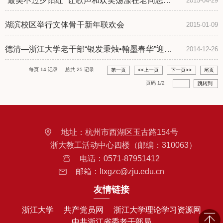
“最美不过夕阳红” 让歌声和欢笑荡漾在老同志的
2015-04-29
心坎上
湖滨校区举行文体骨干新年联欢会
2015-01-09
德清―浙江大学老干部“银发秉烛•翰墨春华”迎新
2014-12-26
书画联展开幕
每页
14
记录
总共
25
记录
第一页
<<上一页
下一页>>
尾页
页码
1
/
2
跳转到
地址：
杭州市西湖区玉古路154号
浙大教工活动中心四楼（邮编：310063）
电话：
0571-87951412
邮箱：
ltxgzc@zju.edu.cn
友情链接
浙江大学
共产党员网
浙江大学理论学习资源网
中共浙江省委老干部局