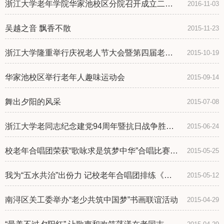
浙江大学老年学院华家池校区分院召开成立二十
2016-11-03
周年庆祝会
吴越之音 飘香不散
2015-11-23
浙江大学隆重举行庆祝老人节大会暨第四届老年
2015-10-19
人趣味运动会
华家池校区举行老年人趣味运动会
2015-09-14
舞出夕阳的风采
2015-07-08
浙江大学老同志纪念建党94周年暨抗日战争胜利7
2015-06-24
0周年演唱会圆满举行
校老年合唱团荣获“歌咏求是筑梦中华”合唱比赛表
2015-05-25
演奖
我为“五水共治”出份力 记校老年合唱团排练《大
2015-05-12
禹纪念歌》
南浔区关工委举办“老少共筑中国梦”书画联谊活动
2015-04-29