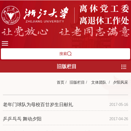
搜索
旧版栏目
首页
/
旧版栏目
/
文体团队
/
夕阳风采
老年门球队为母校百廿岁生日献礼
2017-05-16
乒乒乓乓 舞动夕阳
2017-04-26